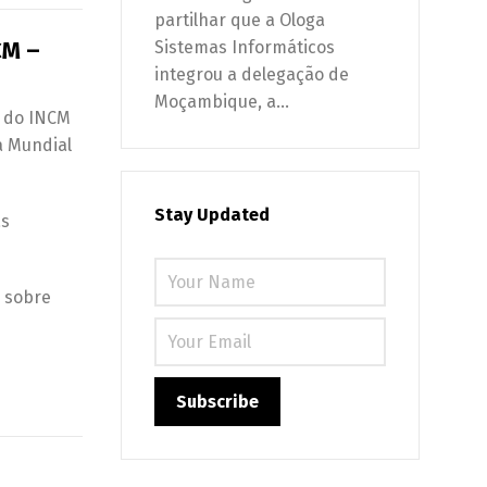
partilhar que a Ologa
CM –
Sistemas Informáticos
integrou a delegação de
Moçambique, a...
e do INCM
a Mundial
Stay Updated
as
l sobre