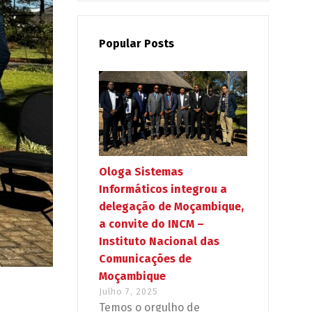
Popular Posts
Ologa Sistemas
Informáticos integrou a
delegação de Moçambique,
a convite do INCM –
Instituto Nacional das
Comunicações de
Moçambique
Julho 7, 2025
Temos o orgulho de