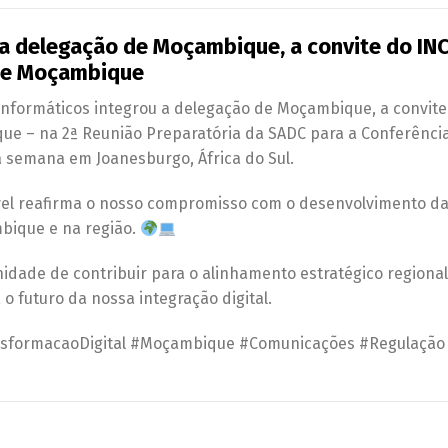
 a delegação de Moçambique, a convite do IN
Português
English
 de Moçambique
 Informáticos integrou a delegação de Moçambique, a convit
ue – na 2ª Reunião Preparatória da SADC para a Conferênci
a semana em Joanesburgo, África do Sul.
ível reafirma o nosso compromisso com o desenvolvimento d
bique e na região.
idade de contribuir para o alinhamento estratégico regiona
 futuro da nossa integração digital.
nsformacaoDigital #Moçambique #Comunicações #Regulação